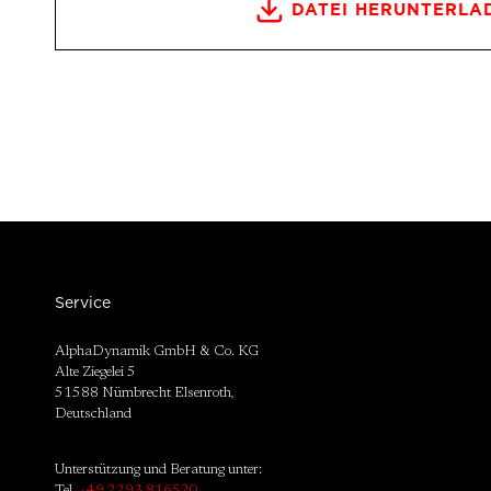
DATEI HERUNTERLA
Service
AlphaDynamik GmbH & Co. KG
Alte Ziegelei 5
51588 Nümbrecht Elsenroth,
Deutschland
Unterstützung und Beratung unter:
Tel.
+49 2293 816520