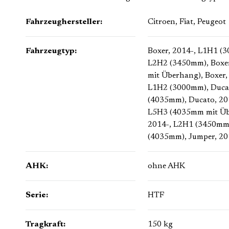
Fahrzeughersteller:
Citroen
, Fiat
, Peugeot
Fahrzeugtyp:
Boxer, 2014-, L1H1 (
L2H2 (3450mm)
, Box
mit Überhang)
, Boxer
L1H2 (3000mm)
, Duc
(4035mm)
, Ducato, 2
L5H3 (4035mm mit Ü
2014-, L2H1 (3450mm
(4035mm)
, Jumper, 2
AHK:
ohne AHK
Serie:
HTF
Tragkraft:
150 kg