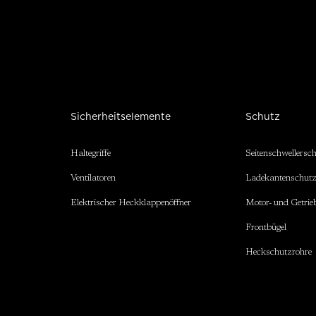
Sicherheitselemente
Schutz
Haltegriffe
Seitenschwellersc
Ventilatoren
Ladekantenschut
Elektrischer Heckklappenöffner
Motor- und Getrie
Frontbügel
Heckschutzrohre