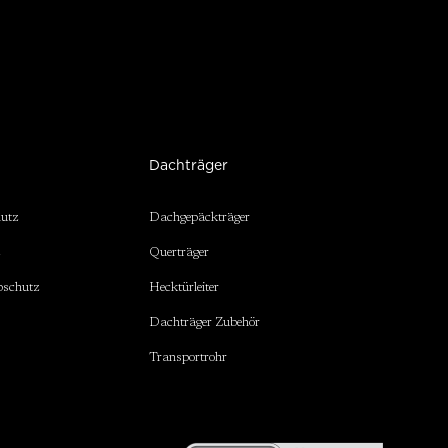
Dachträger
hutz
Dachgepäckträger
z
Querträger
bschutz
Hecktürleiter
Dachträger Zubehör
Transportrohr