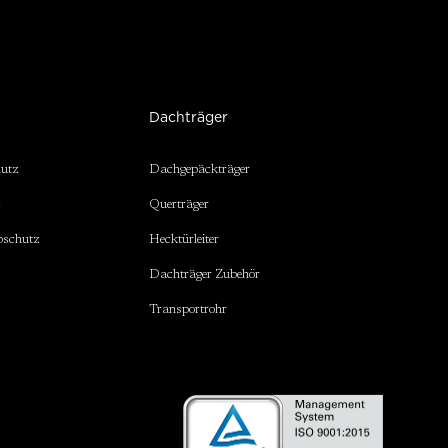
Dachträger
hutz
Dachgepäckträger
z
Querträger
bschutz
Hecktürleiter
Dachträger Zubehör
Transportrohr