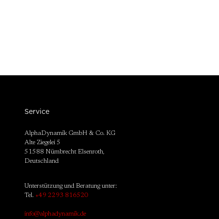
Service
AlphaDynamik GmbH & Co. KG
Alte Ziegelei 5
51588 Nümbrecht Elsenroth,
Deutschland
Unterstützung und Beratung unter:
Tel.
+49 2293 816520
info@alphadynamik.de