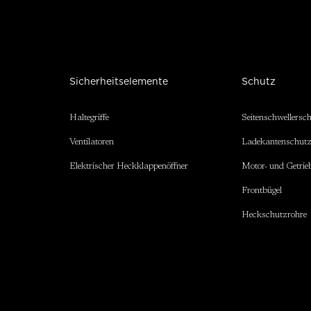
Sicherheitselemente
Schutz
Haltegriffe
Seitenschwellersc
Ventilatoren
Ladekantenschut
Elektrischer Heckklappenöffner
Motor- und Getrie
Frontbügel
Heckschutzrohre