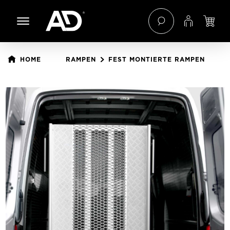
 Hauptinhalt springen
Zur Navigation der B2B-Plattform springen
HOME
RAMPEN
FEST MONTIERTE RAMPEN
Bildergalerie überspringen