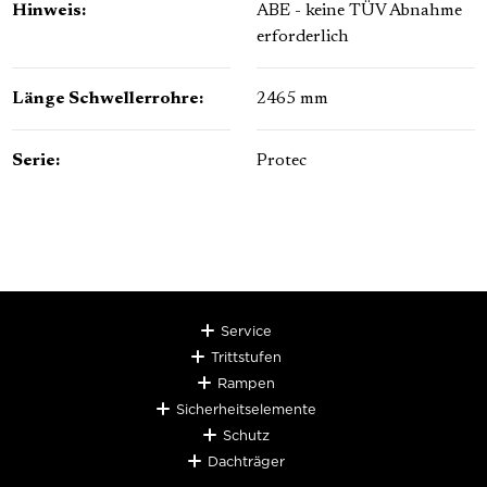
Hinweis:
ABE - keine TÜV Abnahme
erforderlich
Länge Schwellerrohre:
2465 mm
Serie:
Protec
Service
Trittstufen
Rampen
Sicherheitselemente
Schutz
Dachträger