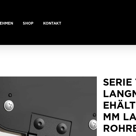
EHMEN
SHOP
KONTAKT
SERIE 
LANG
EHÄLT
MM LA
ROHRE