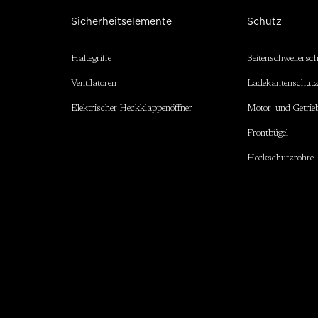
Sicherheitselemente
Schutz
Haltegriffe
Seitenschwellersc
Ventilatoren
Ladekantenschut
Elektrischer Heckklappenöffner
Motor- und Getrie
Frontbügel
Heckschutzrohre