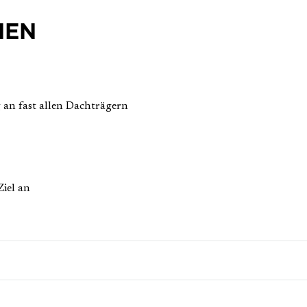
NEN
g an fast allen Dachträgern
iel an